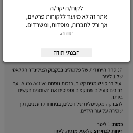
לקוח/ה יקר/ה
אתר זה לא מיועד ללקוחות פרטיים,
אך ורק לחברות, מוסדות, ומשרדים.
תודה.
על המוצר
הבנתי תודה
נוזל לניקוי כלים פלמוליב.
הנוסחה הייחודית של פלמוליב בבקבוק הצילינדר הקלאסי
של 1 ליטר.
יעיל בניקוי שומנים קשים, בזכות נוסחת Auto Active -עם
רכיבים פעילים שתוקפים וממיסים את השומנים הקשים
ביותר.
להברקה מקסימלית של הכלים, בניחוחות רעננים, תוך
שמירה על עור הידיים.
כמות:
1 ליטר
ריחות לבחירה:
קלאסי, מנטה, לימון