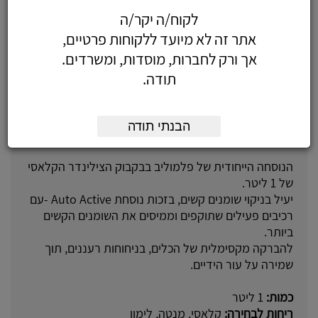
לקוח/ה יקר/ה
אתר זה לא מיועד ללקוחות פרטיים,
אך ורק לחברות, מוסדות, ומשרדים.
תודה.
על המוצר
הבנתי תודה
נוזל לניקוי כלים פלמוליב.
הנוסחה הייחודית של פלמוליב בבקבוק הצילינדר הקלאסי
של 1 ליטר.
יעיל בניקוי שומנים קשים, בזכות נוסחת Auto Active -עם
רכיבים פעילים שתוקפים וממיסים את השומנים הקשים
ביותר.
להברקה מקסימלית של הכלים, בניחוחות רעננים, תוך
שמירה על עור הידיים.
כמות:
1 ליטר
ריחות לבחירה:
קלאסי, מנטה, לימון