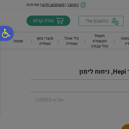
לתפריט
לתוכן
לתפריט
התחבר
|
משתמש חדש
| אורח/ת
אתר
המרכזי
נגישות
פ
חשמל
סות
כלי אוכל
מוצרי מזון
תקשורת
שונות
דיו
ושתייה
ושתייה
וכלי עבודה
סר
נג
מק"ט: 1100619