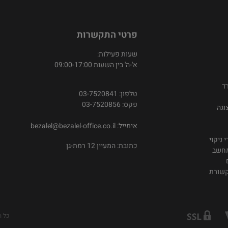
פרטי התקשרות
שעות פעילות:
א'-ה' בין השעות 09:00-17:00
ד
טלפון: 03-7520841
פקס: 03-7520856
וגה
אימייל:
bezalel@bezalel-office.co.il
 ניקוי
כתובת: המעיין 12 רמת-גן
מחשב
קשורת
כל ה