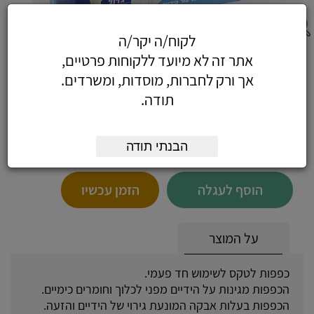
לקוח/ה יקר/ה
100 כפפות לטקס לידיים, גודל S
אתר זה לא מיועד ללקוחות פרטיים,
אך ורק לחברות, מוסדות, ומשרדים.
תודה.
16.05
כולל מע"מ
הבנתי תודה
(13.60 לפני מע"מ)
הוסף לעגלה
הזמן עכשיו
על המוצר
כפפות לטקס לשימוש חד פעמי.
הכפפות מגינות על הידיים מפני לכלוך וחומרים כימיים.
הכפפות בעלות אבקה המונעת גירוי של הידיים והזעה.