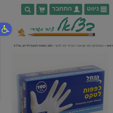
לתפריט
לתוכן
לתפריט
אתר
המרכזי
נגישות
ניווט
התחבר
0
פ
סר
ראשי
>
טואלטיקה ניקוי וקורונה
>
אביזרי עזר לניקוי
>
100 כפפות לטקס לידיים, גודל S
נג