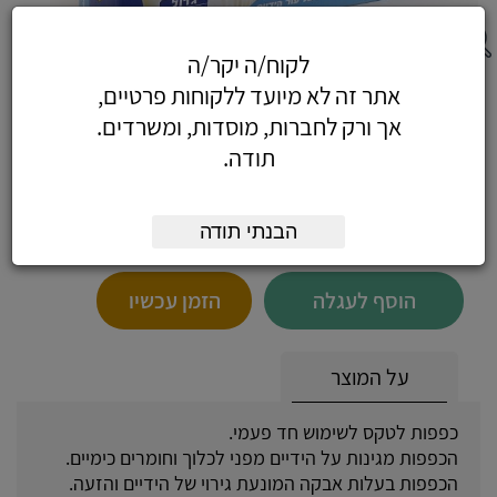
לקוח/ה יקר/ה
100 כפפות לטקס לידיים, גודל XL
אתר זה לא מיועד ללקוחות פרטיים,
אך ורק לחברות, מוסדות, ומשרדים.
תודה.
16.05
כולל מע"מ
הבנתי תודה
(13.60 לפני מע"מ)
הוסף לעגלה
הזמן עכשיו
על המוצר
כפפות לטקס לשימוש חד פעמי.
הכפפות מגינות על הידיים מפני לכלוך וחומרים כימיים.
הכפפות בעלות אבקה המונעת גירוי של הידיים והזעה.