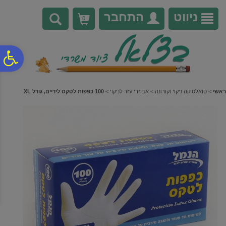
לתפריט
לתוכן
לתפריט
אתר
המרכזי
נגישות
ניווט
התחבר
0
פ
סר
ראשי
>
טואלטיקה ניקוי וקורונה
>
אביזרי עזר לניקוי
>
100 כפפות לטקס לידיים, גודל XL
נג