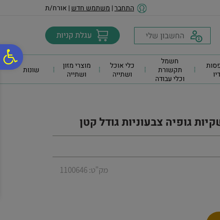
לתפריט
לתוכן
לתפריט
התחבר
|
משתמש חדש
| אורח/ת
אתר
המרכזי
נגישות
פ
חשמל
סות
כלי אוכל
מוצרי מזון
תקשורת
שונות
דיו
ושתייה
ושתייה
וכלי עבודה
סר
נג
שקיות גופיה צבעוניות גודל קטן
מק"ט: 1100646