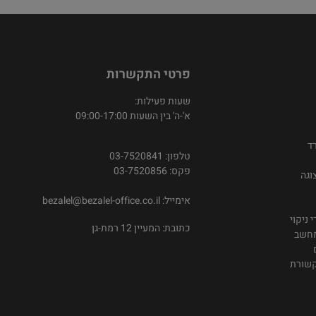
פרטי התקשרות
שעות פעילות:
א'-ה' בין השעות 09:00-17:00
ד
טלפון: 03-7520841
פקס: 03-7520856
וגה
אימייל:
bezalel@bezalel-office.co.il
 ניקוי
כתובת: המעיין 12 רמת-גן
מחשב
קשורת