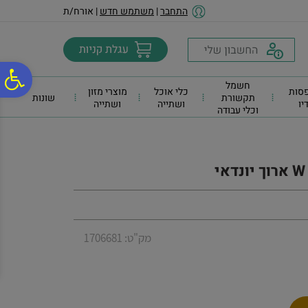
לתפריט
לתוכן
לתפריט
התחבר
|
משתמש חדש
| אורח/ת
אתר
המרכזי
נגישות
פ
חשמל
סות
כלי אוכל
מוצרי מזון
תקשורת
שונות
דיו
ושתייה
ושתייה
וכלי עבודה
סר
נג
מק"ט: 1706681