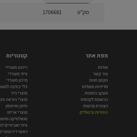
מק"ט
1706681
מפת אתר
קטגוריות
אודות
ריהוט משרדי
צור קשר
ציוד משרדי
תקנון חנות
מיכון משרדי
מדיניות משלוח
כלי כתיבה למשר
מעקב הזמנות
מוצרי נייר
הרשמת לקוחות
מוצרי הוראה ותצ
הצהרת נגישות
תיוק ואיחסון
החזרות וביטולים
מוצרי אריזה
טואלטיקה ומוצרי
ציוד ואביזרים ל
ראשי דיו וטונרים