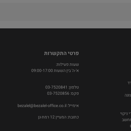
פרטי התקשרות
שעות פעילות:
א'-ה' בין השעות 09:00-17:00
ד
טלפון: 03-7520841
פקס: 03-7520856
וגה
אימייל:
bezalel@bezalel-office.co.il
 ניקוי
כתובת: המעיין 12 רמת-גן
מחשב