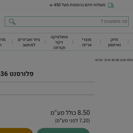
משלוח חינם בהזמנות מעל 450
₪
טואלטיקה
תיוק
מוצרי
ציוד ואביזרים
מדפ
ניקוי
ואיחסון
אריזה
למחשב
ו
וקורונה
פלורסנט W 36 ארוך יונדאי
פלורסנט W 36 ארוך יונדאי
8.50
כולל מע"מ
(7.20 לפני מע"מ)