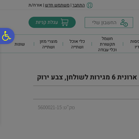
לתפריט
לתוכן
לתפריט
התחבר
|
משתמש חדש
| אורח/ת
אתר
המרכזי
נגישות
פ
חשמל
סות
כלי אוכל
מוצרי מזון
תקשורת
שונות
דיו
ושתייה
ושתייה
וכלי עבודה
סר
נג
מק"ט: 5600021-15