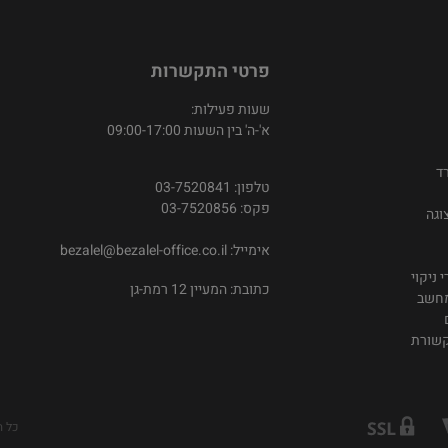
פרטי התקשרות
שעות פעילות:
א'-ה' בין השעות 09:00-17:00
ד
טלפון: 03-7520841
פקס: 03-7520856
וגה
אימייל:
bezalel@bezalel-office.co.il
 ניקוי
כתובת: המעיין 12 רמת-גן
מחשב
קשורת
כל ה