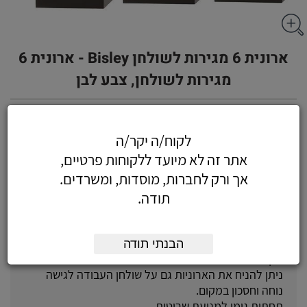
ארונית 6 מגירות לשולחן Bisley - ארונית 6
מגירות לשולחן, צבע לבן
לקוח/ה יקר/ה
אתר זה לא מיועד ללקוחות פרטיים,
על המוצר
אך ורק לחברות, מוסדות, ומשרדים.
תודה.
ארוניות המגרות הפופולאריות Multidrawer של Bisley
עיצוב מתוחכם לסביבת העבודה הביתית או במשרד.
מבנה המספק חלל אחסון נוח לצרכי משרד קטנים ומעבר
הבנתי תודה
לכך.
ניתן להניח את הארוניות גם על שולחן העבודה לגישה
נוחה וחסכון במקום.
תחתית גומי למניעת שריטות.