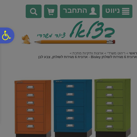
לתפריט
לתוכן
לתפריט
אתר
המרכזי
נגישות
ניווט
התחבר
0
פ
סר
ראשי
>
ריהוט משרדי
>
ארונות ותיקיות מתכת
>
ארונית 6 מגירות לשולחן Bisley - ארונית 6 מגירות לשולחן, צבע לבן
נג