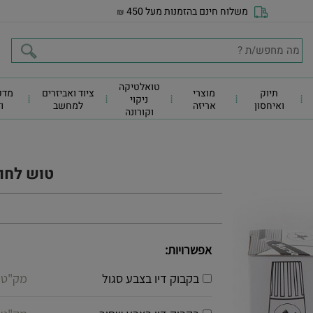
משלוח חינם בהזמנות מעל 450
₪
טואלטיקה
תיוק
מוצרי
ציוד ואביזרים
מדפ
ניקוי
ואיחסון
אריזה
למחשב
ו
וקורונה
טוש לחות
אפשרויות:
בקבוק דיו בצבע סגול
מק"ט 012314-18