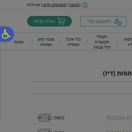
לתפריט
לתוכן
לתפריט
התחבר
|
משתמש חדש
| אורח/ת
אתר
המרכזי
נגישות
פ
חשמל
סות
כלי אוכל
מוצרי מזון
תקשורת
שונות
דיו
ושתייה
ושתייה
וכלי עבודה
סר
נג
מות (דיו)
5
כמות: