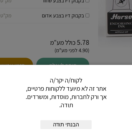
בקבוק דיו בצבע שחור
מק"ט 012314-12
בקבוק דיו בצבע אדום
מק"ט 012314-14
5.78
כולל מע"מ
(4.90 לפני מע"מ)
הוסף לעגלה
הזמן עכשיו
לקוח/ה יקר/ה
אתר זה לא מיועד ללקוחות פרטיים,
אך ורק לחברות, מוסדות, ומשרדים.
תודה.
 אותו לח לאורך זמן.
הבנתי תודה