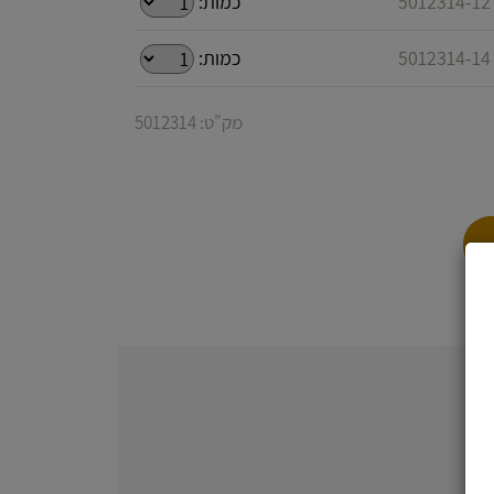
5
כמות:
5
כמות:
מק"ט: 5012314