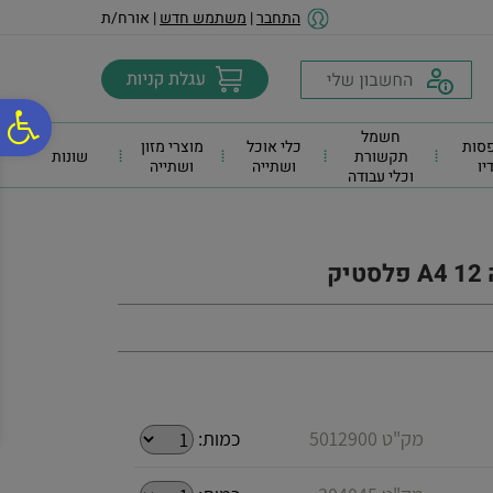
לתפריט
לתוכן
לתפריט
התחבר
|
משתמש חדש
| אורח/ת
אתר
המרכזי
נגישות
פ
חשמל
סות
כלי אוכל
מוצרי מזון
תקשורת
שונות
דיו
ושתייה
ושתייה
וכלי עבודה
סר
נג
ק
מק"ט 5012900
כמות: