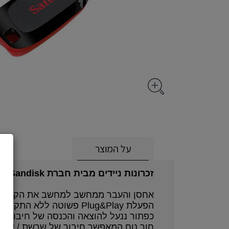
על המוצר
זכרונות ניידים מבית חברת Sandisk.
אחסן והעבר ממחשב למחשב את הקבצים
הפעלת Plug&Play פשוטה ללא התקנת דרייברים, פשוט חבר ל-USB והתחל לעבוד.
כפתור ננעל להוצאה והכנסה של חיבור ה-USB של הזיכרון ללא צורך במכסה
חור נוח המאפשר חיבור של שרשת / שרוך