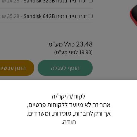
זכרון נייד בנפח Sandisk 32GB
- 24.28 ₪
זכרון נייד בנפח Sandisk 64GB
- 35.28 ₪
23.48
כולל מע"מ
(19.90 לפני מע"מ)
הוסף לעגלה
הזמן עכשיו
לקוח/ה יקר/ה
אתר זה לא מיועד ללקוחות פרטיים,
אך ורק לחברות, מוסדות, ומשרדים.
 שלך בקלות.
תודה.
.
 לנשיאה סביב הצוואר.