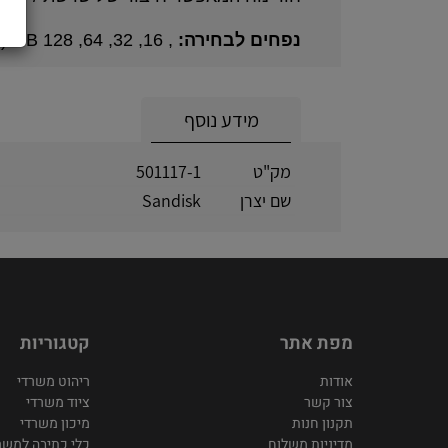
נפחים לבחירה:
, 16, 32, 64, 128 GB (ג'יגה בייט)
מידע נוסף
מק"ט
501117-1
שם יצרן
Sandisk
מפת אתר
קטגוריות
אודות
ריהוט משרדי
צור קשר
ציוד משרדי
תקנון חנות
מיכון משרדי
מדיניות משלוח
כלי כתיבה למשר