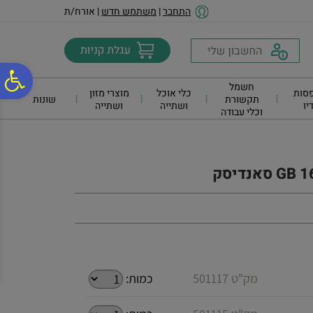
לתפריט
לתוכן
לתפריט
התחבר
|
משתמש חדש
| אורח/ת
אתר
המרכזי
נגישות
פ
חשמל
סות
כלי אוכל
מוצרי מזון
תקשורת
שונות
דיו
ושתייה
ושתייה
וכלי עבודה
סר
נג
מק"ט 501117
כמות: