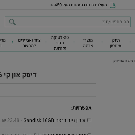
משלוח חינם בהזמנות מעל 450
₪
טואלטיקה
תיוק
מוצרי
ציוד ואביזרים
מדפ
ניקוי
ואיחסון
אריזה
למחשב
ו
וקורונה
דיסק און קי GB 16 סאנדיסק
אפשרויות:
זכרון נייד בנפח Sandisk 16GB
- 23.48 ₪