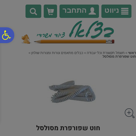
לתפריט
לתוכן
לתפריט
אתר
המרכזי
נגישות
ניווט
התחבר
0
פ
סר
ראשי
>
חשמל תקשורת וכלי עבודה
>
כבלים מתאמים ונורות ומנורות שולחן
>
חוט שפורפרת מסולסל
נג
חוט שפורפרת מסולסל