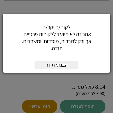
אפשרויות:
לקוח/ה יקר/ה
מק"ט
כמות:
אתר זה לא מיועד ללקוחות פרטיים,
חוט מסולסל 2.5 מטר
אך ורק לחברות, מוסדות, ומשרדים.
לשפורפרת הטלפון
1706109
תודה.
מק"ט
כמות:
חוט מסולסל 5.5 מטר
הבנתי תודה
לשפורפרת הטלפון
1706129
8.14
כולל מע"מ
(6.90 לפני מע"מ)
הוסף לעגלה
הזמן עכשיו