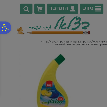
לתפריט
לתוכן
לתפריט
אתר
המרכזי
נגישות
ניווט
התחבר
0
פ
סר
ראשי
>
טואלטיקה ניקוי וקורונה
>
חומרי ניקוי לבית ולמשרד
>
סנובון לאסלה כדוריות לימון אורנים * 4 יחידות
נג