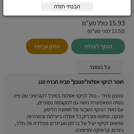
חומר לניקוי אסלות "סנובון", בריח תפוז
כמות:
הבנתי תודה
15.93
כולל מע"מ
(13.50 לפני מע"מ)
הוסף לעגלה
הזמן עכשיו
על המוצר
חומר לניקוי אסלות"סנובון" מבית חברת סנו.
סנובון נוזלי – נוזל לניקוי אסלות במיכל דקורטיבי עם פיה
נטויה המאפשרת גישה גם למקומות נסתרים,
עם כושר הניקוי הטבעי של חומצת הלימון.
מנקה, מחטא ומבריק כל אסלה ביעילות ובמהירות.
מתאים לניקוי יעיל של ברזים ואביזרים מפלדת אל-חלד,
כיורים, קרמיקה וחרסינה.