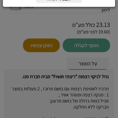
חומר לשטיפת רצפות, ריצפז 2 ליטר, ריח
כמות:
לימון
23.13
כולל מע"מ
(19.60 לפני מע"מ)
הוסף לעגלה
הזמן עכשיו
על המוצר
נוזל לניקוי רצפות "ריצפז Fresh" מבית חברת סנו.
תרכיז לשטיפת רצפות עם בושם מרוכז , 2 פעולות במוצר
1 : מנקה רצפה ומטהר אוויר ,
מכיל כמות גדולה של בושם מרענן.
הברקה ללא החלקה.