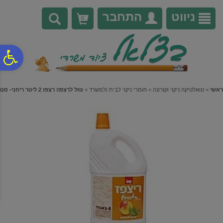
לתפריט
לתוכן
לתפריט
אתר
המרכזי
נגישות
ניווט
התחבר
0
פ
סר
ראשי
>
טואלטיקה ניקוי וקורונה
>
חומרי ניקוי לבית ולמשרד
>
נוזל לרצפה רצפז 2 ליטר ריחני- סנו
נג