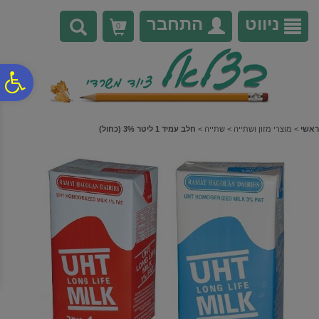
לתפריט
לתוכן
לתפריט
אתר
המרכזי
נגישות
ניווט
התחבר
0
פ
סר
ראשי
>
מוצרי מזון ושתייה
>
שתייה
>
חלב עמיד 1 ליטר 3% (כחול)
נג