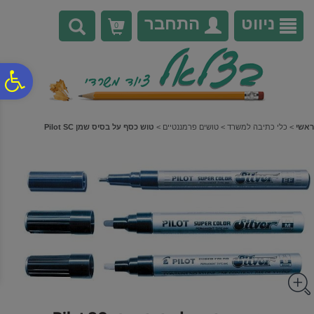
לתפריט
לתוכן
לתפריט
אתר
המרכזי
נגישות
ניווט
התחבר
0
פ
סר
ראשי
>
כלי כתיבה למשרד
>
טושים פרמננטיים
>
טוש כסף על בסיס שמן Pilot SC
נג