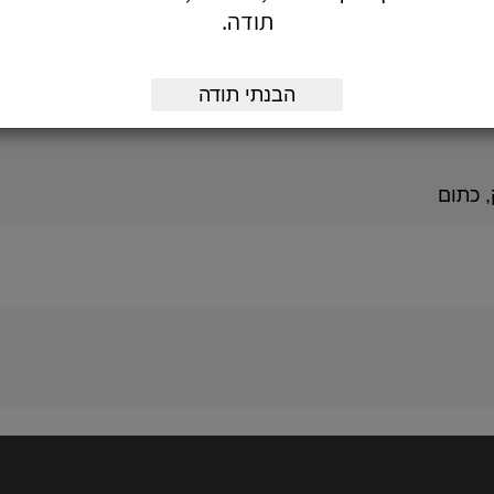
תודה.
 האחרונה.
הדיו שנשארה.
ש, ללא נזילת דיו.
הבנתי תודה
 דיו תואם.
, כתום