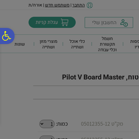
לתפריט
לתוכן
לתפריט
התחבר
|
משתמש חדש
| אורח/ת
אתר
המרכזי
נגישות
פ
חשמל
סות
כלי אוכל
מוצרי מזון
תקשורת
שונות
דיו
ושתייה
ושתייה
וכלי עבודה
סר
נג
Pilot V
מק"ט 05012355-12
כמות: