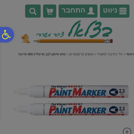
לתפריט
לתוכן
לתפריט
אתר
המרכזי
נגישות
ניווט
התחבר
0
פ
סר
ראשי
>
כלי כתיבה למשרד
>
טושים פרמננטיים
>
טוש סימון לבן ארטליין 400 פיינטי
נג