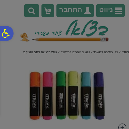
לתפריט
לתוכן
לתפריט
אתר
המרכזי
נגישות
ניווט
התחבר
0
פ
סר
ראשי
>
כלי כתיבה למשרד
>
טושים זוהרים להדגשה
>
טוש הדגשה רחב מוניקס
נג