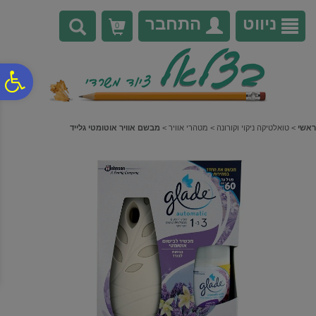
לתפריט
לתוכן
לתפריט
אתר
המרכזי
נגישות
ניווט
התחבר
0
פ
סר
ראשי
>
טואלטיקה ניקוי וקורונה
>
מטהרי אוויר
>
מבשם אוויר אוטומטי גלייד
נג