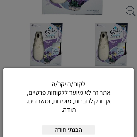
מבשם אוויר אוטומטי גלייד
לקוח/ה יקר/ה
אתר זה לא מיועד ללקוחות פרטיים,
אך ורק לחברות, מוסדות, ומשרדים.
אפשרויות:
תודה.
מבשם אוויר אוטומטי
-
מק"ט
כמות:
גדול גלייד
51.92
הבנתי תודה
1101735
₪