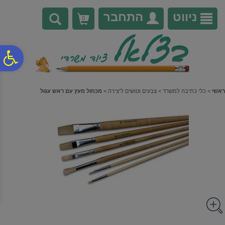
לתפריט
לתוכן
לתפריט
אתר
המרכזי
נגישות
ניווט
התחבר
0
פ
סר
ראשי
>
כלי כתיבה למשרד
>
צבעים וטושים ליצירה
>
מכחול מעץ עם ראש עגול
נג