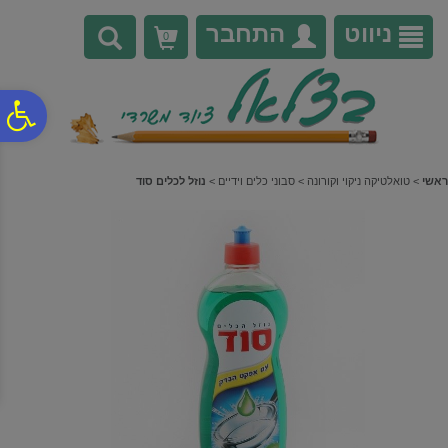
לתפריט
לתוכן
לתפריט
אתר
המרכזי
נגישות
ניווט
התחבר
0
פ
סר
ראשי
>
טואלטיקה ניקוי וקורונה
>
סבוני כלים וידיים
>
נוזל לכלים סוד
נג