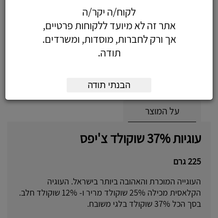
לקוח/ה יקר/ה
אתר זה לא מיועד ללקוחות פרטיים,
9.38
אך ורק לחברות, מוסדות, ומשרדים.
כולל מע"מ
תודה.
(7.95 לפני מע"מ)
הוסף לעגלה
הזמן עכשיו
הבנתי תודה
על המוצר
עוגיות 37% שוקולד צ'יפס
225 גרם
העוגייה המוכרת והאהובה ביותר בישראל. העוגיה
הקלאסית מכילה 25% שוקולד מריר ו- 12% שוקולד חלב.
בסך הכל 37% שוקולד בלגי משובח.