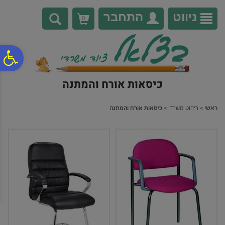
לתפריט
לתוכן
לתפריט
אתר
המרכזי
נגישות
ניווט
התחבר
0
פ
כיסאות אורח והמתנה
סר
ראשי
>
ריהוט משרדי
>
כיסאות אורח והמתנה
נג