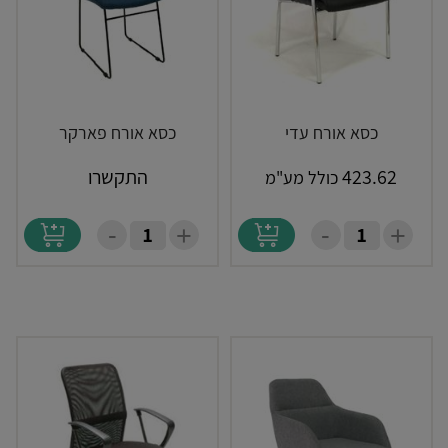
כסא אורח עדי
כסא אורח פארקר
423.62
התקשרו
כולל מע"מ
-
-
+
+