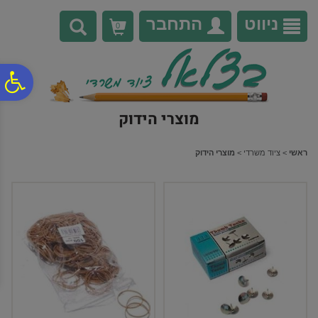
לתפריט
לתוכן
לתפריט
אתר
המרכזי
נגישות
ניווט
התחבר
0
פ
מוצרי הידוק
סר
ראשי
>
ציוד משרדי
>
מוצרי הידוק
נג