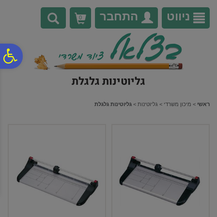
לתפריט
לתוכן
לתפריט
אתר
המרכזי
נגישות
ניווט
התחבר
0
פ
גליוטינות גלגלת
סר
ראשי
>
מיכון משרדי
>
גליוטינות
>
גליוטינות גלגלת
נג