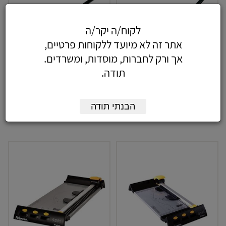
לקוח/ה יקר/ה
גליוטינה גלגלת עם מעמד
גליוטינה גלגלת עם מעמד
אתר זה לא מיועד ללקוחות פרטיים,
ל-7 דפים KW-triO 3022
ל-7 דפים KW-triO 3026
אך ורק לחברות, מוסדות, ומשרדים.
1864.40
1262.60
כולל מע"מ
כולל מע"מ
תודה.
-
-
+
+
הבנתי תודה