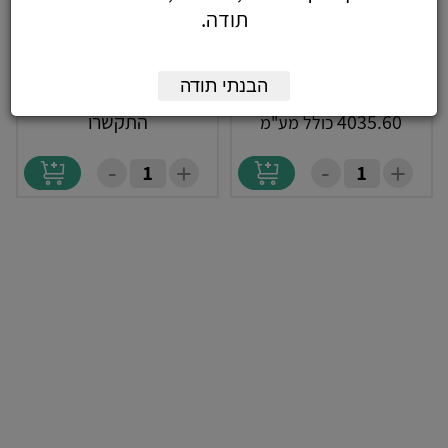
תודה.
גליוטינה סכין לדפוס ל-200
גליוטינה סכין חשמלית ל-450
דפים KW-triO 3947
דפים KW-triO 3952
הבנתי תודה
4035.60
התקשרו
כולל מע"מ
-
-
+
+