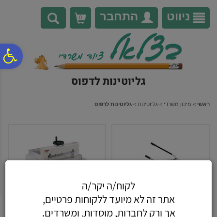
לתפריט
לתוכן
לתפריט
אתר
המרכזי
נגישות
ניווט
התחבר
0
פ
גליוטינות לדפוס
סר
ראשי
>
מיכון משרדי
>
גליוטינות
>
גליוטינות לדפוס
נג
לקוח/ה יקר/ה
אתר זה לא מיועד ללקוחות פרטיים,
אך ורק לחברות, מוסדות, ומשרדים.