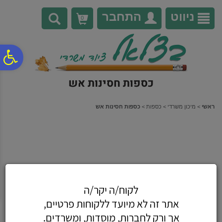
לתפריט
לתוכן
לתפריט
אתר
המרכזי
נגישות
ניווט
התחבר
0
פ
כספות חסינות אש
סר
ראשי
>
מיכון משרדי
>
כספות
>
כספות חסינות אש
נג
לקוח/ה יקר/ה
אתר זה לא מיועד ללקוחות פרטיים,
אך ורק לחברות, מוסדות, ומשרדים.