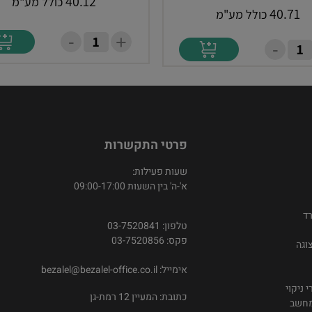
40.12
כולל מע"מ
40.71
כולל מע"מ
-
+
-
פרטי התקשרות
שעות פעילות:
א'-ה' בין השעות 09:00-17:00
ד
טלפון: 03-7520841
פקס: 03-7520856
וגה
אימייל:
bezalel@bezalel-office.co.il
 ניקוי
כתובת: המעיין 12 רמת-גן
למחשב