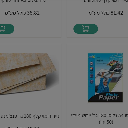
38.82
81.42
כולל מע"מ
כולל מע"מ
נייר פוטו A4 גלוסי 180 גר' ייבוש מיידי
נייר דימוי קלף 180 גר פנצ'מנט (40 יח')
(50 יח')