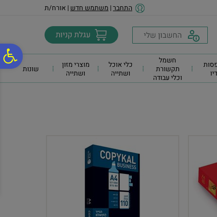
לתפריט
לתוכן
לתפריט
התחבר
|
משתמש חדש
| אורח/ת
אתר
המרכזי
נגישות
פ
חשמל
סות
כלי אוכל
מוצרי מזון
תקשורת
שונות
דיו
ושתייה
ושתייה
וכלי עבודה
סר
נג