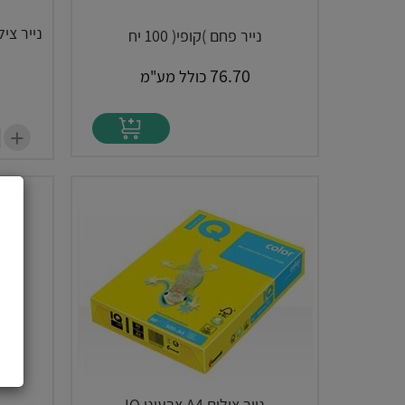
נייר פחם )קופי( 100 יח
76.70
כולל מע"מ
+
נייר צילום A4 צבעוני IQ