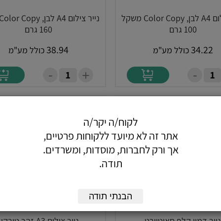
נייר צילום A4 לבן, Color Copy משקל
100 גרם
160 גרם
38.94
34.22
כולל מע"מ
כולל מע"מ
-
-
+
לקוח/ה יקר/ה
אתר זה לא מיועד ללקוחות פרטיים,
אך ורק לחברות, מוסדות, ומשרדים.
תודה.
הבנתי תודה
נייר דמוי קלף סאוטוורט
נייר צילום A3 זהר טורקיז