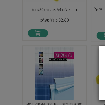
נייר צילום A4 לבן, Color Copy משקל
נייר צילום A4 צבעוני (80גרם)
32.80
כולל מע"מ
נייר פוטו גלוסי 180 גרם A4 (20 דף)-