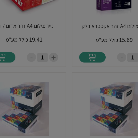
נייר צילום A4 זהר אדום / וינר
A זהר אקסטרא בלק
19.41
15.69
כולל מע"מ
כולל מע"מ
-
-
+