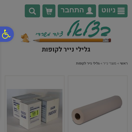
לתפריט
לתוכן
לתפריט
אתר
המרכזי
נגישות
ניווט
התחבר
0
פ
גלילי נייר לקופות
סר
ראשי
>
מוצרי נייר
>
גלילי נייר לקופות
נג