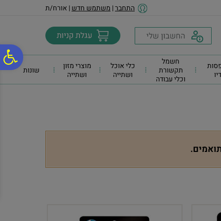
לתפריט
לתוכן
לתפריט
התחבר
|
משתמש חדש
| אורח/ת
אתר
המרכזי
נגישות
פ
חשמל
סות
כלי אוכל
מוצרי מזון
תקשורת
שונות
דיו
ושתייה
ושתייה
וכלי עבודה
סר
נג
תואמים.