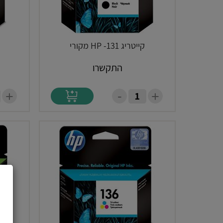
קייטריג HP -131 מקורי
ק
התקשרו
-
+
+