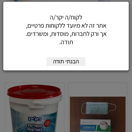
לקוח/ה יקר/ה
כפפות לטקס 100 יח S/M/L -
מד חום אינפרא אדום
אתר זה לא מיועד ללקוחות פרטיים,
חסר במלאי
אך ורק לחברות, מוסדות, ומשרדים.
164.02
כולל מע"מ
החל מ
16.05
₪
כולל מע"מ
תודה.
-
+
הבנתי תודה