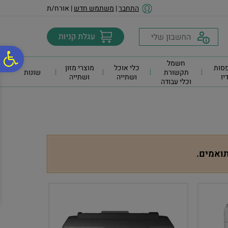
לתפריט
לתוכן
לתפריט
התחבר
|
משתמש חדש
| אורח/ת
אתר
המרכזי
נגישות
פ
חשמל
סות
כלי אוכל
מוצרי מזון
תקשורת
שונות
דיו
ושתייה
ושתייה
וכלי עבודה
סר
נג
תואמים.