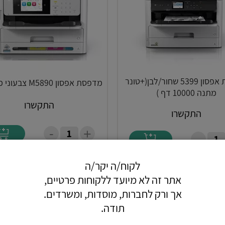
מדפסת אפסון 5399 שחור/לבן(+טונר
מדפסת אפסון M5890 צבעוני משולבת
מתנה 10000 דף )
התקשרו
התקשרו
-
+
-
לקוח/ה יקר/ה
אתר זה לא מיועד ללקוחות פרטיים,
אך ורק לחברות, מוסדות, ומשרדים.
תודה.