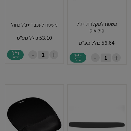
משטח למקלדת +ג'ל
משטח לעכבר +ג'ל כחול
פילואוס
53.10
כולל מע"מ
56.64
כולל מע"מ
-
+
-
+