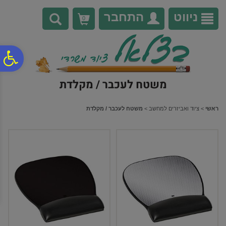
לתפריט
לתוכן
לתפריט
אתר
המרכזי
נגישות
ניווט
התחבר
0
פ
משטח לעכבר / מקלדת
סר
ראשי
>
ציוד ואביזרים למחשב
>
משטח לעכבר / מקלדת
נג