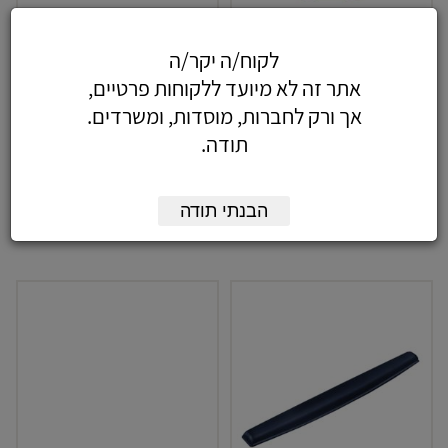
לקוח/ה יקר/ה
משטח לעכבר +ג'ל איידטה
משטח לעכבר
אתר זה לא מיועד ללקוחות פרטיים,
(איכותי )
אך ורק לחברות, מוסדות, ומשרדים.
8.26
כולל מע"מ
87.32
כולל מע"מ
תודה.
-
+
-
+
הבנתי תודה